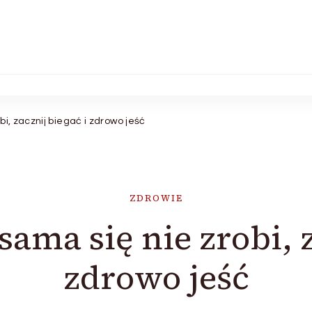
bi, zacznij biegać i zdrowo jeść
ZDROWIE
sama się nie zrobi, 
zdrowo jeść